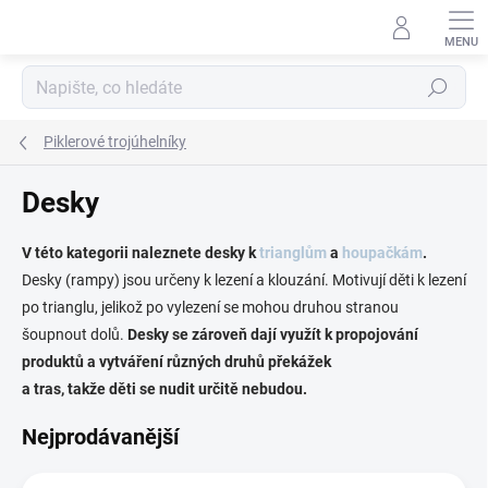
Přejít
na
obsah
Hledat
Piklerové trojúhelníky
Desky
V této kategorii naleznete desky k
trianglům
a
houpačkám
.
Desky (rampy) jsou určeny k lezení a klouzání. Motivují děti k lezení
po trianglu, jelikož po vylezení se mohou druhou stranou
šoupnout dolů.
Desky se zároveň dají využít k propojování
produktů a vytváření různých druhů překážek
a tras, takže děti se nudit určitě nebudou.
Nejprodávanější