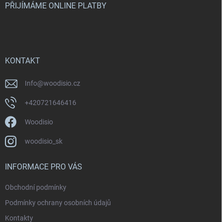
v
í
PŘIJÍMÁME ONLINE PLATBY
k
y
v
ý
p
i
KONTAKT
s
u
Info
@
woodisio.cz
+420721646416
Woodisio
woodisio_sk
INFORMACE PRO VÁS
Obchodní podmínky
Podmínky ochrany osobních údajů
Kontakty