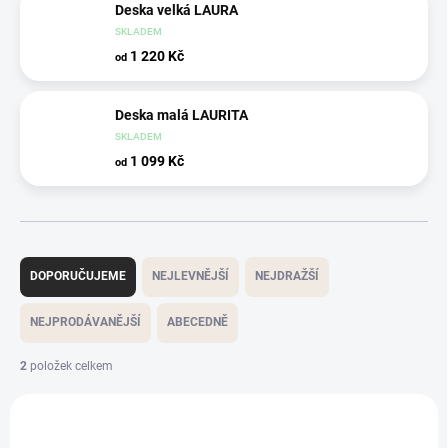
Deska velká LAURA
SKLADEM
1 220 Kč
od
Deska malá LAURITA
SKLADEM
1 099 Kč
od
Ř
a
DOPORUČUJEME
NEJLEVNĚJŠÍ
NEJDRAŽŠÍ
z
e
NEJPRODÁVANĚJŠÍ
ABECEDNĚ
n
í
2
položek celkem
p
V
r
ý
o
p