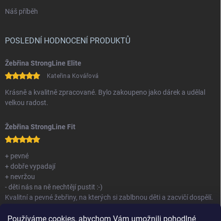
Náš příběh
POSLEDNÍ HODNOCENÍ PRODUKTŮ
Žebřina StrongLine Elite
Kateřina Kovářová
Krásně a kvalitně zpracované. Bylo zakoupeno jako dárek a udělal
velkou radost.
Žebřina StrongLine Fit
+ pevné
+ dobře vypadají
+ nevržou
- děti nás na ně nechtějí pustit :-)
Kvalitní a pevné žebřiny, na kterých si zablbnou děti a zacvičí dospělí.
Nemám co vytknout.
Používáme cookies, abychom Vám umožnili pohodlné