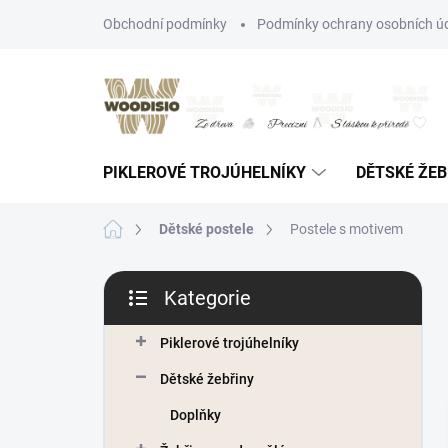
Přejít
Obchodní podmínky
Podmínky ochrany osobních ú
na
obsah
PIKLEROVÉ TROJÚHELNÍKY
DĚTSKÉ ŽEB
Domů
Dětské postele
Postele s motivem
P
Kategorie
o
Přeskočit
s
kategorie
t
Piklerové trojúhelníky
r
Dětské žebřiny
a
n
Doplňky
n