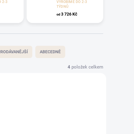
 2-3
VYROBÍME DO 2-3
TÝDNŮ
3 726 Kč
od
RODÁVANĚJŠÍ
ABECEDNĚ
4
položek celkem
AKCE
ROŠT V CENĚ