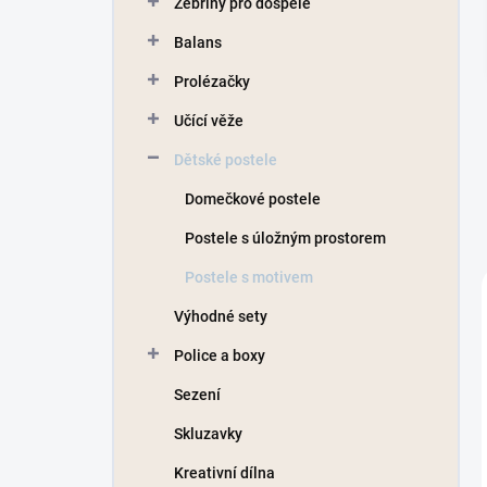
Žebřiny pro dospělé
í
p
Balans
a
n
Prolézačky
e
Učící věže
l
Dětské postele
Domečkové postele
Postele s úložným prostorem
Postele s motivem
Výhodné sety
Police a boxy
Sezení
Skluzavky
Kreativní dílna