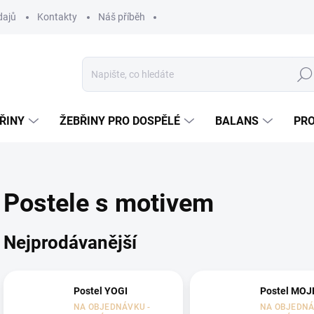
dajů
Kontakty
Náš příběh
Hled
ŘINY
ŽEBŘINY PRO DOSPĚLÉ
BALANS
PR
Postele s motivem
Nejprodávanější
Postel YOGI
Postel MOJ
NA OBJEDNÁVKU -
NA OBJEDNÁ