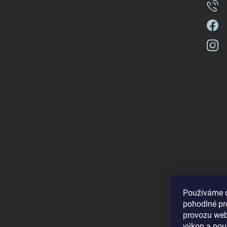
Používáme 
pohodlné pr
provozu web
výkon a pou