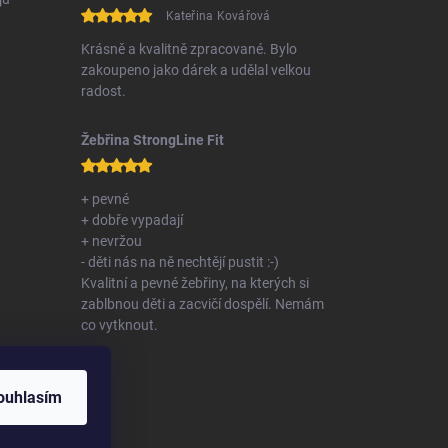
Kateřina Kovářová
Krásně a kvalitně zpracované. Bylo
zakoupeno jako dárek a udělal velkou
radost.
Žebřina StrongLine Fit
+ pevné
+ dobře vypadají
+ nevržou
- děti nás na ně nechtějí pustit :-)
Kvalitní a pevné žebřiny, na kterých si
zablbnou děti a zacvičí dospělí. Nemám
co vytknout.
ouhlasím