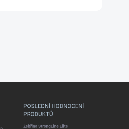
POSLEDNÍ HODNOCENÍ
PRODUKTŮ
Žebřina StrongLine Elite
jů