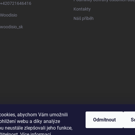
+420721646416
Kontakty
Woodisio
Náš příběh
woodisio_sk
cookies, abychom Vám umožnili
Odmítnout
S
ohlížení webu a díky analýze
u neustále zlepšovali jeho funkce,
žitelnost.
Více informací