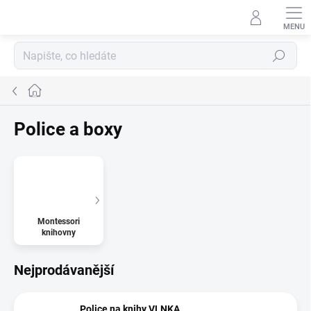
Přejít
na
obsah
Hledat
Domů
Police a boxy
Montessori
knihovny
Nejprodávanější
Police na knihy VLNKA