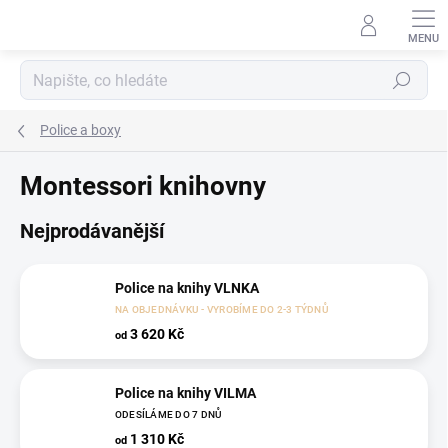
Přejít
na
obsah
Hledat
Police a boxy
Montessori knihovny
Nejprodávanější
Police na knihy VLNKA
NA OBJEDNÁVKU - VYROBÍME DO 2-3 TÝDNŮ
3 620 Kč
od
Police na knihy VILMA
ODESÍLÁME DO 7 DNŮ
1 310 Kč
od