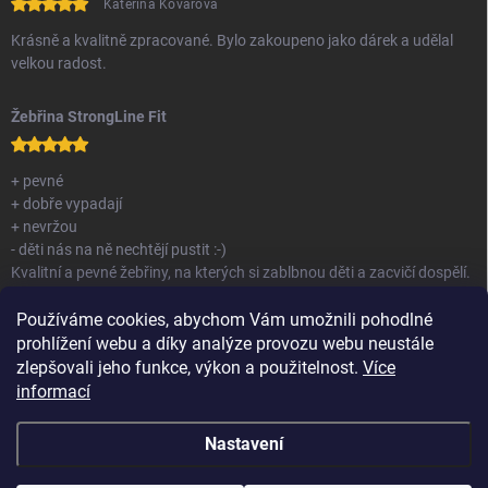
Kateřina Kovářová
Krásně a kvalitně zpracované. Bylo zakoupeno jako dárek a udělal
velkou radost.
Žebřina StrongLine Fit
+ pevné
+ dobře vypadají
+ nevržou
- děti nás na ně nechtějí pustit :-)
Kvalitní a pevné žebřiny, na kterých si zablbnou děti a zacvičí dospělí.
Nemám co vytknout.
Používáme cookies, abychom Vám umožnili pohodlné
prohlížení webu a díky analýze provozu webu neustále
zlepšovali jeho funkce, výkon a použitelnost.
Více
informací
Nastavení