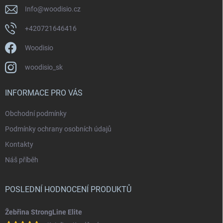
u
Info
@
woodisio.cz
+420721646416
Woodisio
woodisio_sk
INFORMACE PRO VÁS
Obchodní podmínky
Podmínky ochrany osobních údajů
Kontakty
Náš příběh
POSLEDNÍ HODNOCENÍ PRODUKTŮ
Žebřina StrongLine Elite