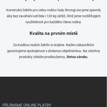
á
d
a
Konstrukci žebřin pro celou rodinu řady StrongLine jsme zpevnili,
c
aby bez zaváhání udržela i 120 kg zátěž, čímž jsme rozšířili jejich
í
využitelnost pro každého člena rodiny.
p
r
v
Kvalita na prvním místě
k
y
Za kvalitou našich žebřín si stojíme. Našim zákazníkům
v
ý
garantujeme spokojenost s dodanou objednávkou. Na všechny
p
produkty získáte prodlouženou,
3letou záruku.
i
s
u
Z
á
p
a
t
í
PŘIJÍMÁME ONLINE PLATBY