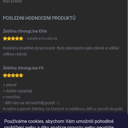
Náš příběh
POSLEDNÍ HODNOCENÍ PRODUKTŮ
Žebřina StrongLine Elite
Kateřina Kovářová
Krásně a kvalitně zpracované. Bylo zakoupeno jako dárek a udělal
velkou radost.
Žebřina StrongLine Fit
+ pevné
+ dobře vypadají
+ nevržou
- děti nás na ně nechtějí pustit :-)
Kvalitní a pevné žebřiny, na kterých si zablbnou děti a zacvičí dospělí.
Nemám co vytknout.
Používáme cookies, abychom Vám umožnili pohodlné
prohlížení webu a díky analýze provozu webu neustále