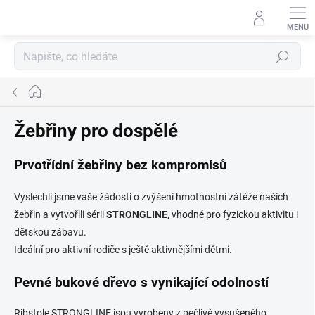
Přejít
na
obsah
Hledat
Domů
Žebřiny pro dospělé
Prvotřídní žebřiny bez kompromisů
Vyslechli jsme vaše žádosti o zvýšení hmotnostní zátěže našich
žebřin a vytvořili sérii
STRONGLINE,
vhodné pro fyzickou aktivitu i
dětskou zábavu.
Ideální pro aktivní rodiče s ještě aktivnějšími dětmi.
Pevné bukové dřevo s vynikající odolností
Ribstole STRONGLINE jsou vyrobeny z pečlivě vysušeného