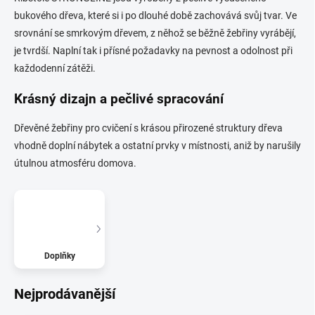
bukového dřeva, které si i po dlouhé době zachovává svůj tvar. Ve
srovnání se smrkovým dřevem, z něhož se běžně žebřiny vyrábějí,
je tvrdší. Naplní tak i přísné požadavky na pevnost a odolnost při
každodenní zátěži.
Krásný dizajn a pečlivé spracování
Dřevěné žebřiny pro cvičení s krásou přirozené struktury dřeva
vhodně doplní nábytek a ostatní prvky v místnosti, aniž by narušily
útulnou atmosféru domova.
Doplňky
Nejprodávanější