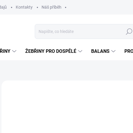
dajů
Kontakty
Náš příběh
Hled
ŘINY
ŽEBŘINY PRO DOSPĚLÉ
BALANS
PR
Neohodnoceno
Podrobnosti hodnocení
ROŠT V CENĚ
od
od
Měr
ZVO
cena