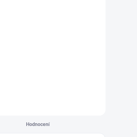
IANT
PŘIRODNÍ DŘEVO
VA
TRANSPARENTNÍ MATNÝ LAK
−
+
Přidat do košíku
ILNÍ INFORMACE
ZEPTAT SE
Hodnocení