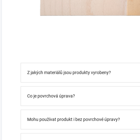
Z jakých materiálů jsou produkty vyrobeny?
Co je povrchová úprava?
Mohu používat produkt i bez povrchové úpravy?