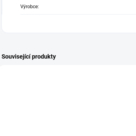
Výrobce
:
Související produkty
SKLADEM
SKLADEM
Dětská polička
Dětská polička
KRÁLÍČEK
B
OBLAK