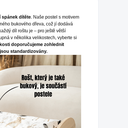
í spánek dítěte
. Naše postel s motivem
evného bukového dřeva, což jí dodává
aždý díl roštu je – pro ještě větší
pná v několika velikostech, vyberte si
ikosti doporučujeme zohlednit
jsou standardizovány.