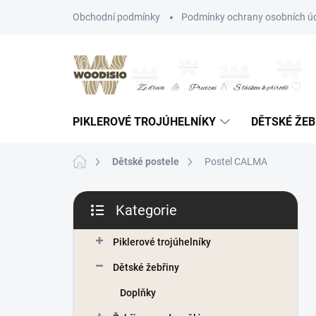
Přejít
Obchodní podmínky
Podmínky ochrany osobních ú
na
obsah
PIKLEROVÉ TROJÚHELNÍKY
DĚTSKÉ ŽEB
Domů
Dětské postele
Postel CALMA
P
Kategorie
o
Přeskočit
s
kategorie
t
Piklerové trojúhelníky
r
Dětské žebřiny
a
n
Doplňky
n