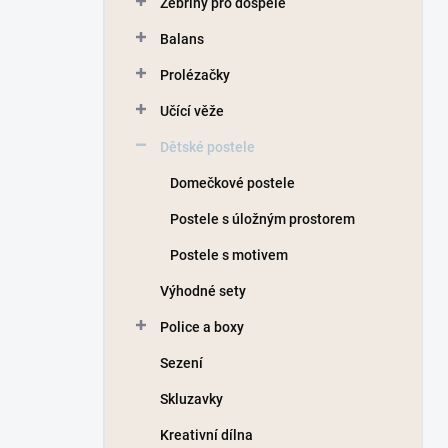
Žebřiny pro dospělé
í
p
Balans
a
n
Prolézačky
e
Učící věže
l
Dětské postele
Domečkové postele
Postele s úložným prostorem
Postele s motivem
Výhodné sety
Police a boxy
Sezení
Skluzavky
Kreativní dílna