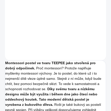
BARVA
PŘIRODNÍ DŘEVO
TRANSPARENTNÍ MATNÝ LAK
−
+
Přidat do košíku
DETAILNÍ INFORMACE
ZEPTAT SE
Montessori postel ve tvaru TEEPEE jako stvořená pro
dobrý odpočinek.
Proč montessori? Protože naplňuje
myšlenky montessori výchovy. Je to postel, do které už i to
nejmenší dítě vleze úplně samo. Stejně z ní může, když bude
chtít, bez pomoci bezpečně slézt. To vede k samostatnosti a
schopnosti rozhodovat se.
Díky svému tvaru a nízkému
designu může být využita i během dne jako čtecí nebo
oddechový koutek. Tato moderní dětská postel je
vyrobena z bukového dřeva.
Rošt je také bukový as postelí
pevně spojen. Při výběru velikosti doporučujeme zohlednit