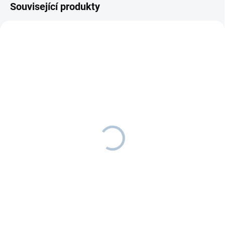
Související produkty
SKLADEM
SKLADEM
Dětská polička MACO
Dětská polička
KRÁLÍČEK
440 Kč
od
440 Kč
od
Detail
Detail
Zkrášlete dětský pokoj s poličkou
v designu medvídka.
Krásná polička na dotvoření
dětského pokoje ve tvaru zajíčka.