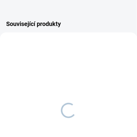
Související produkty
AKCE
OBLÍBENÉ
ROŠT V CENĚ
SKLADEM
NA OBJEDNÁVKU - VYROBÍME DO 2-3
TÝDNŮ
Žebřina DINO KLASIK
Postel AUTO
6 786 Kč
od
7 074 Kč
od
Detail
Detail
Nemáte doma dost prostoru pro
Máte doma milovníka nebo
triangl? Dejte šanci žebřině DINO