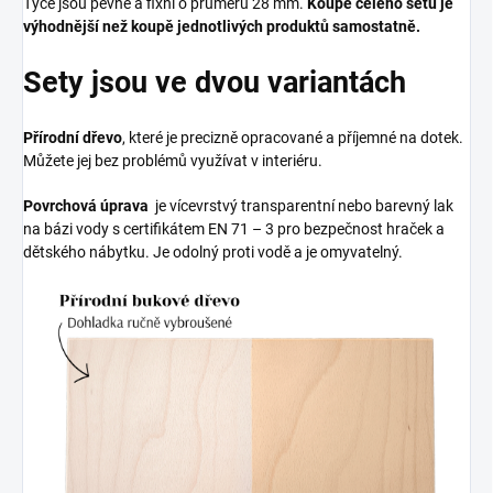
Tyče jsou pevné a fixní o průměru 28 mm.
Koupě celého setu je
výhodnější než koupě jednotlivých produktů samostatně.
Sety jsou ve dvou variantách
Přírodní dřevo
, které je precizně opracované a příjemné na dotek.
Můžete jej bez problémů využívat v interiéru.
Povrchová úprava
je vícevrstvý transparentní nebo barevný lak
na bázi vody s certifikátem EN 71 – 3 pro bezpečnost hraček a
dětského nábytku. Je odolný proti vodě a je omyvatelný.