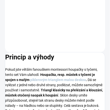
MŮŽEME DORUČIT DO:
ZVOLTE VARIANTU
−
+
Přidat do košíku
DETAILNÍ INFORMACE
ZEPTAT SE
Princip a výhody
Pokud jste větším fanouškem montessori houpačky s tyčemi,
tento set Vám ulahodí.
Houpačka, resp. můstek s tyčemi je
spojen s malým
piklerovým trianglem
malou deskou
.
Dá se
vylézat z jedné nebo druhé strany, podlézat, můžete samozřejmě
používat i samostatně.
Triangl klasicky na přelézání a klouzání,
můstek otočený naopak k houpání
. Sklon desky umíte
přizpůsobovat, stejně tak stranu desky můžete měnit podle
nálady – na hladkou nebo se stupínky. Celá sestava je buková.