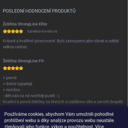
POSLEDNÍ HODNOCENÍ PRODUKTŮ
Žebřina StrongLine Elite
Kateřina Kovářová
Krásně a kvalitně zpracované. Bylo zakoupeno jako dárek a udělal
velkou radost.
Žebřina StrongLine Fit
+ pevné
+ dobře vypadají
+ nevržou
- děti nás na ně nechtějí pustit :-)
Kvalitní a pevné žebřiny, na kterých si zablbnou děti a zacvičí dospělí.
Nemám co vytknout.
Používáme cookies, abychom Vám umožnili pohodlné
prohlížení webu a díky analýze provozu webu neustále
zlepšovali jeho funkce, výkon a použitelnost.
Více