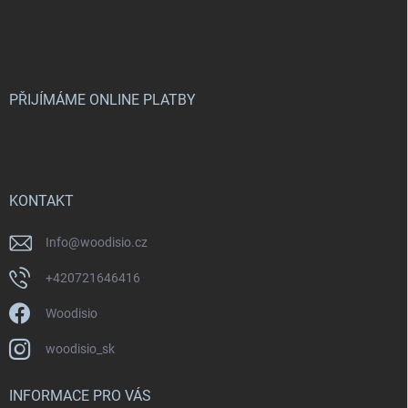
Z
á
p
a
t
í
PŘIJÍMÁME ONLINE PLATBY
KONTAKT
Info
@
woodisio.cz
+420721646416
Woodisio
woodisio_sk
INFORMACE PRO VÁS