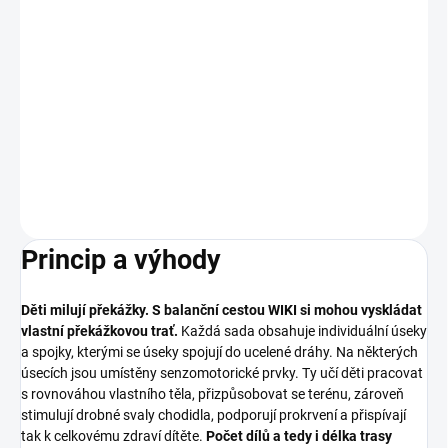
MŮŽEME DORUČIT DO:
ZVOLTE VARIANTU
−
+
Přidat do košíku
DETAILNÍ INFORMACE
ZEPTAT SE
Princip a výhody
Děti milují překážky. S balanční cestou WIKI si mohou vyskládat
vlastní překážkovou trať.
Každá sada obsahuje individuální úseky
a spojky, kterými se úseky spojují do ucelené dráhy. Na některých
úsecích jsou umístěny senzomotorické prvky. Ty učí děti pracovat
s rovnováhou vlastního těla, přizpůsobovat se terénu, zároveň
stimulují drobné svaly chodidla, podporují prokrvení a přispívají
tak k celkovému zdraví dítěte.
Počet dílů a tedy i délka trasy