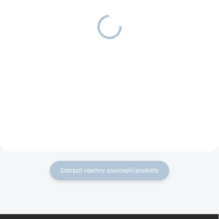
Police BONNI
Box na hračky TONI
1 880 Kč
od
1 130 Kč
od
Detail
Detail
Police BONNI vytváří univerzální
Úložných boxů není nikdy dost.
úložný prostor v přírodním a
Tento kromě uskladnění hraček
nadčasovém designu.
poslouží také jako vkusný
doplněk do dětského pokoje.
Zobrazit všechny související produkty