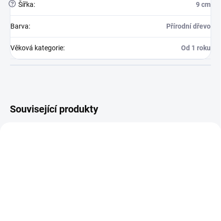
?
Šířka
:
9 cm
Barva
:
Přírodní dřevo
Věková kategorie
:
Od 1 roku
Související produkty
OBLÍBENÉ
NA OBJEDNÁVKU - VYROBÍME DO 2-3
ODESÍLÁME DO 7 DNŮ
TÝDNŮ