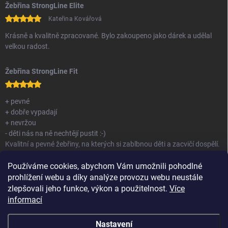
Žebřina StrongLine Elite
Kateřina Kovářová
Krásně a kvalitně zpracované. Bylo zakoupeno jako dárek a udělal
velkou radost.
Žebřina StrongLine Fit
+ pevné
+ dobře vypadají
+ nevržou
- děti nás na ně nechtějí pustit :-)
Kvalitní a pevné žebřiny, na kterých si zablbnou děti a zacvičí dospělí.
Nemám co vytknout.
Používáme cookies, abychom Vám umožnili pohodlné
prohlížení webu a díky analýze provozu webu neustále
zlepšovali jeho funkce, výkon a použitelnost.
Více
informací
Nastavení