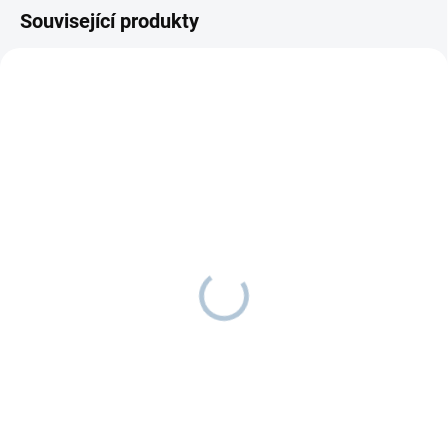
Související produkty
SKLADEM
ODESÍLÁME DO 7 DNŮ
Psací tabule LAVA
Balanční cesta WIKI
1 150 Kč
1 840 Kč
od
Do košíku
Detail
S psací tabulí LAVA může být
Děti milují překážky. S balanční
učící věž pro děti ještě
cestou WIKI si mohou vyskládat
zajímavější!
vlastní překážkovou trať.