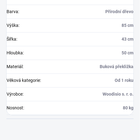
Barva
:
Přírodní dřevo
Výška
:
85 cm
Šířka
:
43 cm
Hloubka
:
50 cm
Materiál
:
Buková překližka
Věková kategorie
:
Od 1 roku
Výrobce
:
Woodisio s. r. o.
Nosnost
:
80 kg