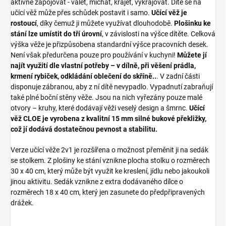
aktivně zapojovat - válet, míchat, krájet, vykrajovat. Dítě se na
učící věž může přes schůdek postavit i samo.
Učící věž je
rostoucí
, díky čemuž ji můžete využívat dlouhodobě.
Plošinku ke
stání lze umístit do tří úrovní
, v závislosti na výšce dítěte. Celková
výška věže je přizpůsobena standardní výšce pracovních desek.
Není však předurčena pouze pro používání v kuchyni!
Můžete jí
najít využití dle vlastní potřeby – v dílně, při věšení prádla,
krmení rybiček, odkládání oblečení do skříně..
. V zadní části
disponuje zábranou, aby z ní dítě nevypadlo. Vypadnutí zabraňují
také plné boční stěny věže. Jsou na nich vyřezány pouze malé
otvory – kruhy, které dodávají věži veselý design a šmrnc.
Učící
věž CLOE je vyrobena z kvalitní 15 mm silné bukové překližky,
což jí dodává dostatečnou pevnost a stabilitu.
Verze učící věže 2v1 je rozšířena o možnost přeměnit ji na sedák
se stolkem. Z plošiny ke stání vznikne plocha stolku o rozměrech
30 x 40 cm, který může být využit ke kreslení, jídlu nebo jakoukoli
jinou aktivitu. Sedák vznikne z extra dodávaného dílce o
rozměrech 18 x 40 cm, který jen zasunete do předpřipravených
drážek.