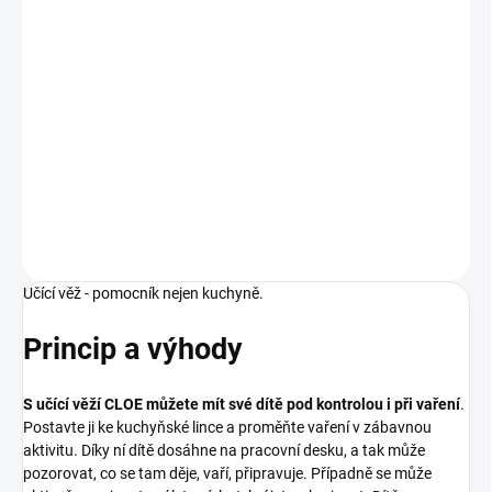
ŠEDÁ - TRANSPARENTNÍ LAK
−
+
Přidat do košíku
DETAILNÍ INFORMACE
ZEPTAT SE
Učící věž - pomocník nejen kuchyně.
Princip a výhody
S učící věží CLOE můžete mít své dítě pod kontrolou i při vaření
.
Postavte ji ke kuchyňské lince a proměňte vaření v zábavnou
aktivitu. Díky ní dítě dosáhne na pracovní desku, a tak může
pozorovat, co se tam děje, vaří, připravuje. Případně se může